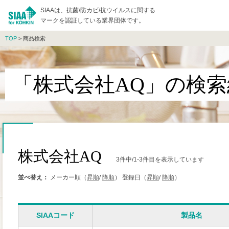
SIAAは、抗菌/防カビ/抗ウイルスに関する
マークを認証している業界団体です。
TOP
> 商品検索
「株式会社AQ」の検索
株式会社AQ
3件中/1-3件目を表示しています
並べ替え：
メーカー順（
昇順
/
降順
）
登録日（
昇順
/
降順
）
SIAAコード
製品名