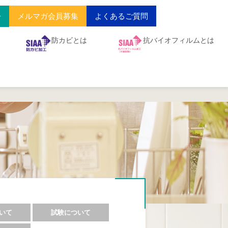
メルマガ会員募集
よくあるご質問
せ
防カビとは
抗バイオフィルムとは
いて
試験について