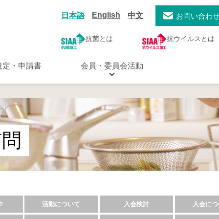
English
日本語
中文
お問い合わ
抗菌とは
抗ウイルスとは
規定・申請書
会員・委員会活動
質問
ク
活動について
入会検討
入会につ