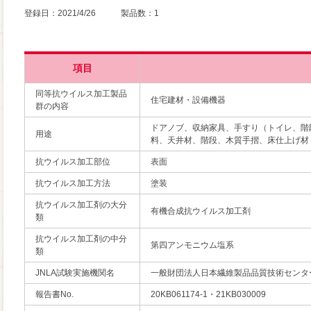
登録日：2021/4/26 製品数：1
項目
同等抗ウイルス加工製品
住宅建材・設備機器
群の内容
ドアノブ、収納家具、手すり（トイレ、階
用途
料、天井材、階段、木質手摺、床仕上げ材
抗ウイルス加工部位
表面
抗ウイルス加工方法
塗装
抗ウイルス加工剤の大分
有機合成抗ウイルス加工剤
類
抗ウイルス加工剤の中分
第四アンモニウム塩系
類
JNLA試験実施機関名
一般財団法人日本繊維製品品質技術センタ
報告書No.
20KB061174-1・21KB030009