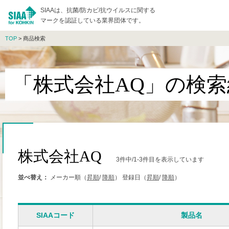
SIAAは、抗菌/防カビ/抗ウイルスに関する
マークを認証している業界団体です。
TOP
> 商品検索
「株式会社AQ」の検索
株式会社AQ
3件中/1-3件目を表示しています
並べ替え：
メーカー順（
昇順
/
降順
）
登録日（
昇順
/
降順
）
SIAAコード
製品名