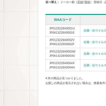
並べ替え：
メーカー順（
昇順
/
降順
）
登録日（
SIAAコード
JP0123228A0001U
抗菌・抗ウイル
JP0613228X0001E
JP0123228A0002V
抗菌・抗ウイル
JP0613228X0002F
JP0123228A0003W
抗菌・抗ウイル
JP0613228X0003G
JP0123228A0004X
抗菌・抗ウイル
JP0613228X0004H
4 件の商品が見つかりました。
お探しの商品が表示されない場合は、検索条件