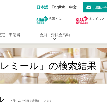
English
日本語
中文
お問い
抗菌とは
抗ウイルス
規定・申請書
会員・委員会活動
トレミール」の検索結果
ル
4件中/1-4件目を表示しています