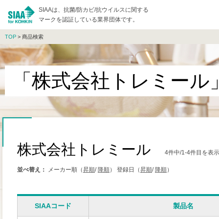
SIAAは、抗菌/防カビ/抗ウイルスに関する
マークを認証している業界団体です。
TOP
> 商品検索
「株式会社トレミール
株式会社トレミール
4件中/1-4件目を
並べ替え：
メーカー順（
昇順
/
降順
）
登録日（
昇順
/
降順
）
SIAAコード
製品名