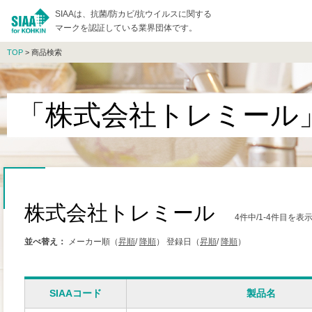
SIAAは、抗菌/防カビ/抗ウイルスに関する
マークを認証している業界団体です。
TOP
> 商品検索
「株式会社トレミール
株式会社トレミール
4件中/1-4件目を
並べ替え：
メーカー順（
昇順
/
降順
）
登録日（
昇順
/
降順
）
SIAAコード
製品名