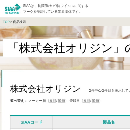
SIAAは、抗菌/防カビ/抗ウイルスに関する
マークを認証している業界団体です。
TOP
> 商品検索
「株式会社オリジン」
株式会社オリジン
2件中/1-2件目を表示し
並べ替え：
メーカー順（
昇順
/
降順
）
登録日（
昇順
/
降順
）
SIAAコード
製品名