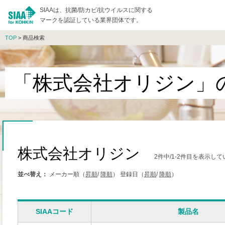
SIAAは、抗菌/防カビ/抗ウイルスに関する
マークを認証している業界団体です。
TOP
> 商品検索
「株式会社オリジン」
株式会社オリジン
2件中/1-2件目を表示し
並べ替え：
メーカー順（
昇順
/
降順
）
登録日（
昇順
/
降順
）
SIAAコード
製品名