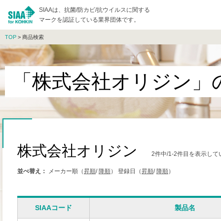
SIAAは、抗菌/防カビ/抗ウイルスに関する
マークを認証している業界団体です。
TOP
> 商品検索
「株式会社オリジン」
株式会社オリジン
2件中/1-2件目を表示し
並べ替え：
メーカー順（
昇順
/
降順
）
登録日（
昇順
/
降順
）
SIAAコード
製品名