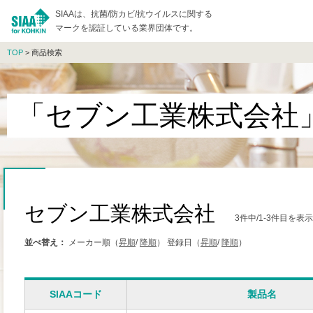
SIAAは、抗菌/防カビ/抗ウイルスに関する
マークを認証している業界団体です。
TOP
> 商品検索
「セブン工業株式会社
セブン工業株式会社
3件中/1-3件目を表
並べ替え：
メーカー順（
昇順
/
降順
）
登録日（
昇順
/
降順
）
SIAAコード
製品名