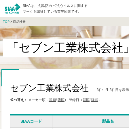
SIAAは、抗菌/防カビ/抗ウイルスに関する
マークを認証している業界団体です。
TOP
> 商品検索
「セブン工業株式会社
セブン工業株式会社
3件中/1-3件目を表
並べ替え：
メーカー順（
昇順
/
降順
）
登録日（
昇順
/
降順
）
SIAAコード
製品名