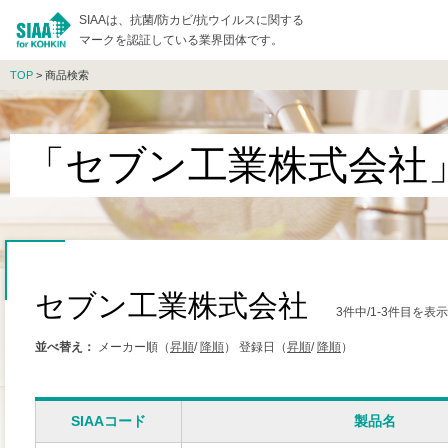
SIAAは、抗菌/防カビ/抗ウイルスに関する
マークを認証している業界団体です。
TOP
> 商品検索
「セブン工業株式会社
セブン工業株式会社
3件中/1-3件目を表
並べ替え：
メーカー順（
昇順
/
降順
）
登録日（
昇順
/
降順
）
SIAAコード
製品名