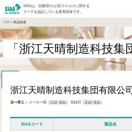
SIAAは、抗菌/防カビ/抗ウイルスに関する
マークを認証している業界団体です。
TOP
> 商品検索
「浙江天晴制造科技集
浙江天晴制造科技集団有限公
並べ替え：
メーカー順（
昇順
/
降順
）
登録日（
昇順
/
降順
）
SIAAコード
製品名