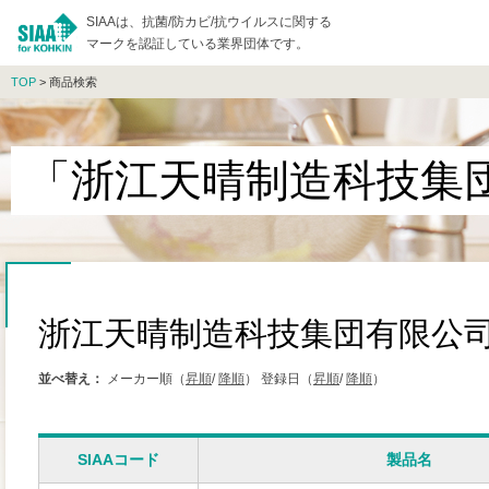
SIAAは、抗菌/防カビ/抗ウイルスに関する
マークを認証している業界団体です。
TOP
> 商品検索
「浙江天晴制造科技集
浙江天晴制造科技集団有限公
並べ替え：
メーカー順（
昇順
/
降順
）
登録日（
昇順
/
降順
）
SIAAコード
製品名