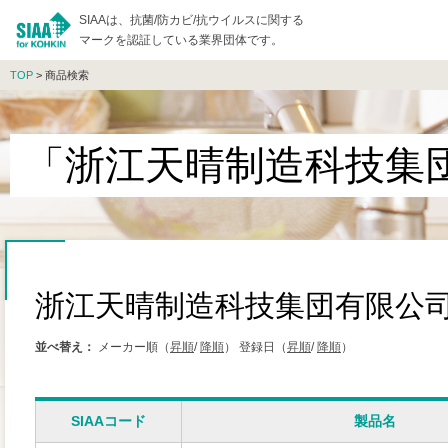
SIAAは、抗菌/防カビ/抗ウイルスに関する
マークを認証している業界団体です。
TOP
> 商品検索
「浙江天晴制造科技集
浙江天晴制造科技集団有限公
並べ替え：
メーカー順（
昇順
/
降順
）
登録日（
昇順
/
降順
）
SIAAコード
製品名