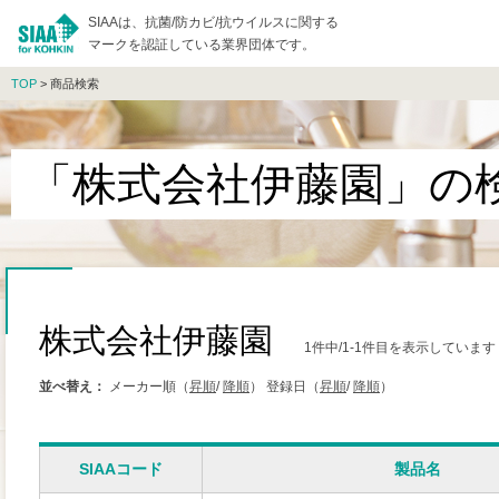
SIAAは、抗菌/防カビ/抗ウイルスに関する
マークを認証している業界団体です。
TOP
> 商品検索
「株式会社伊藤園」の
株式会社伊藤園
1件中/1-1件目を表示しています
並べ替え：
メーカー順（
昇順
/
降順
）
登録日（
昇順
/
降順
）
SIAAコード
製品名