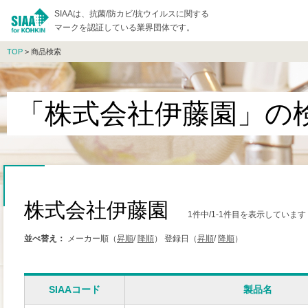
SIAAは、抗菌/防カビ/抗ウイルスに関する
マークを認証している業界団体です。
TOP
> 商品検索
「株式会社伊藤園」の
株式会社伊藤園
1件中/1-1件目を表示しています
並べ替え：
メーカー順（
昇順
/
降順
）
登録日（
昇順
/
降順
）
SIAAコード
製品名