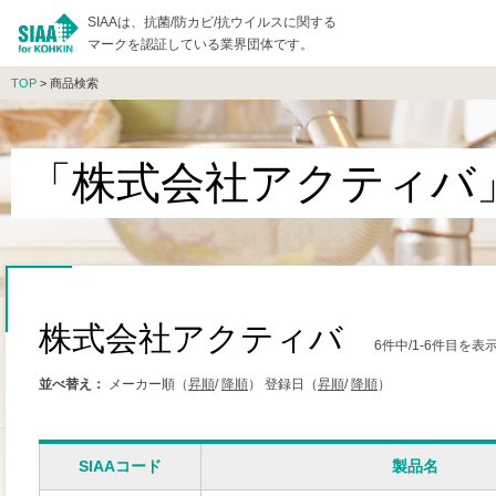
SIAAは、抗菌/防カビ/抗ウイルスに関する
マークを認証している業界団体です。
TOP
> 商品検索
「株式会社アクティバ
株式会社アクティバ
6件中/1-6件目を
並べ替え：
メーカー順（
昇順
/
降順
）
登録日（
昇順
/
降順
）
SIAAコード
製品名