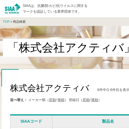
SIAAは、抗菌/防カビ/抗ウイルスに関する
マークを認証している業界団体です。
TOP
> 商品検索
「株式会社アクティバ
株式会社アクティバ
6件中/1-6件目を
並べ替え：
メーカー順（
昇順
/
降順
）
登録日（
昇順
/
降順
）
SIAAコード
製品名