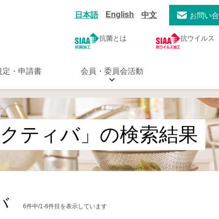
English
日本語
中文
お問い
抗菌とは
抗ウイルス
規定・申請書
会員・委員会活動
アクティバ」の検索結果
バ
6件中/1-6件目を表示しています