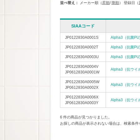
並べ替え：
メーカー順（
昇順
/
降順
）
登録日（
SIAAコード
JP0122830A0001S
Alpha3（抗菌P
JP0122830A0002T
Alpha3（抗菌
JP0122830A0003U
Alpha3（抗菌
JP0122830A0004V
Alpha3（抗ウイ
JP0612830A0001W
JP0122830A0005W
Alpha3（抗ウ
JP0612830A0002X
JP0122830A0006X
Alpha3（抗ウ
JP0612830A0003Y
6 件の商品が見つかりました。
お探しの商品が表示されない場合は、検索条件