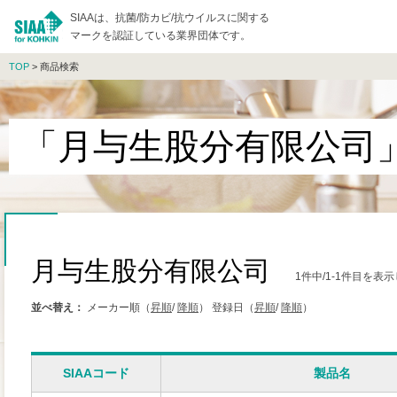
SIAAは、抗菌/防カビ/抗ウイルスに関する
マークを認証している業界団体です。
TOP
> 商品検索
「月与生股分有限公司
月与生股分有限公司
1件中/1-1件目を表
並べ替え：
メーカー順（
昇順
/
降順
）
登録日（
昇順
/
降順
）
SIAAコード
製品名