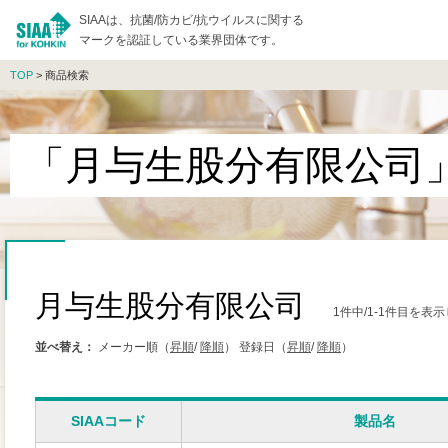
SIAAは、抗菌/防カビ/抗ウイルスに関する
マークを認証している業界団体です。
TOP
> 商品検索
「月与生股分有限公司
月与生股分有限公司
1件中/1-1件目を表
並べ替え：
メーカー順（
昇順
/
降順
）
登録日（
昇順
/
降順
）
SIAAコード
製品名