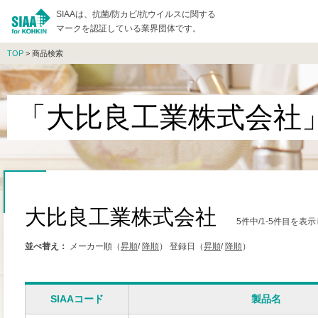
SIAAは、抗菌/防カビ/抗ウイルスに関する
マークを認証している業界団体です。
TOP
> 商品検索
「大比良工業株式会社
大比良工業株式会社
5件中/1-5件目を表
並べ替え：
メーカー順（
昇順
/
降順
）
登録日（
昇順
/
降順
）
SIAAコード
製品名