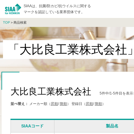
SIAAは、抗菌/防カビ/抗ウイルスに関する
マークを認証している業界団体です。
TOP
> 商品検索
「大比良工業株式会社
大比良工業株式会社
5件中/1-5件目を表
並べ替え：
メーカー順（
昇順
/
降順
）
登録日（
昇順
/
降順
）
SIAAコード
製品名