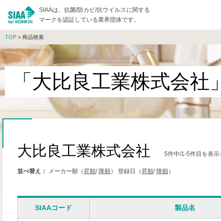
SIAAは、抗菌/防カビ/抗ウイルスに関する
マークを認証している業界団体です。
TOP
> 商品検索
「大比良工業株式会社
大比良工業株式会社
5件中/1-5件目を表
並べ替え：
メーカー順（
昇順
/
降順
）
登録日（
昇順
/
降順
）
SIAAコード
製品名