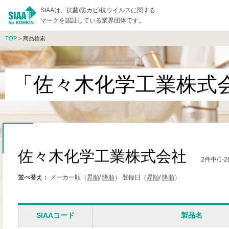
SIAAは、抗菌/防カビ/抗ウイルスに関する
マークを認証している業界団体です。
TOP
> 商品検索
「佐々木化学工業株式
佐々木化学工業株式会社
2件中/1
並べ替え：
メーカー順（
昇順
/
降順
）
登録日（
昇順
/
降順
）
SIAAコード
製品名