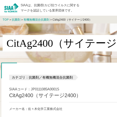
SIAAは、抗菌/防カビ/抗ウイルスに関する
マークを認証している業界団体です。
TOP
>
抗菌剤
>
有機無機混合抗菌剤
> CitAg2400（サイテージ2400）
CitAg2400（サイテージ
カテゴリ：抗菌剤／有機無機混合抗菌剤
SIAAコード：JP0111085A0001S
CitAg2400（サイテージ2400）
メーカー名：佐々木化学工業株式会社