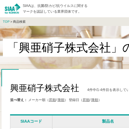
SIAAは、抗菌/防カビ/抗ウイルスに関する
マークを認証している業界団体です。
TOP
> 商品検索
「興亜硝子株式会社」
興亜硝子株式会社
4件中/1-4件目を表示して
並べ替え：
メーカー順（
昇順
/
降順
）
登録日（
昇順
/
降順
）
SIAAコード
製品名