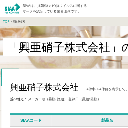
SIAAは、抗菌/防カビ/抗ウイルスに関する
マークを認証している業界団体です。
TOP
> 商品検索
「興亜硝子株式会社」
興亜硝子株式会社
4件中/1-4件目を表示して
並べ替え：
メーカー順（
昇順
/
降順
）
登録日（
昇順
/
降順
）
SIAAコード
製品名