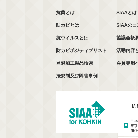
抗菌とは
SIAAとは
防カビとは
SIAAの
抗ウイルスとは
協議会概
防カビポジティブリスト
活動内容
登録加工製品検索
会員専用
法規制及び障害事例
〒15
東京
NK