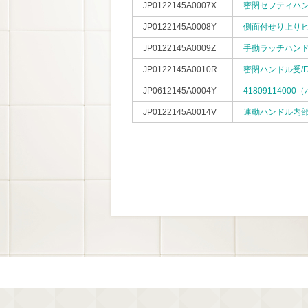
JP0122145A0007X
密閉セフティハンドル
JP0122145A0008Y
側面付せり上りヒン
JP0122145A0009Z
手動ラッチハンドル/
JP0122145A0010R
密閉ハンドル受/FA
JP0612145A0004Y
4180911400
JP0122145A0014V
連動ハンドル内部解