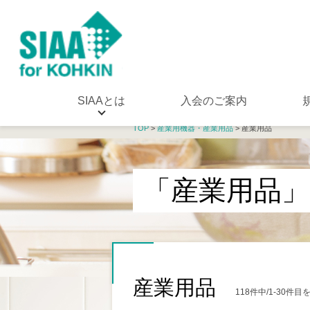
SIAAとは
入会のご案内
TOP
>
産業用機器・産業用品
> 産業用品
「産業用品」
産業用品
118件中/1-30件