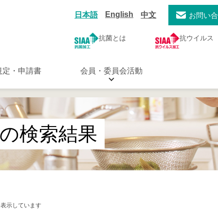
English
日本語
中文
お問い
抗菌とは
抗ウイルス
規定・申請書
会員・委員会活動
の検索結果
目を表示しています