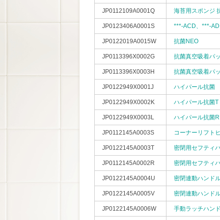
JP0112109A0001Q
海苔用スポンジ 
JP0123406A0001S
***-ACD、***-A
JP0122019A0015W
抗菌NEO
JP0113396X0002G
抗菌真空吸着パッ
JP0113396X0003H
抗菌真空吸着パッ
JP0122949X0001J
ハイパール抗菌
JP0122949X0002K
ハイパール抗菌T
JP0122949X0003L
ハイパール抗菌R
JP0112145A0003S
コーナーリフトヒン
JP0122145A0003T
密閉用セフティハンド
JP0112145A0002R
密閉用セフティハン
JP0122145A0004U
密閉連動ハンドル/F
JP0122145A0005V
密閉連動ハンドル/F
JP0122145A0006W
手動ラッチハンドル/