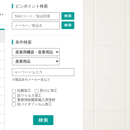
ピンポイント検索
t »
条件検索
※製品名やメーカー名など
抗菌加工
防カビ加工
抗ウイルス加工
業務用除菌膜施工用塗材
抗バイオフィルム加工