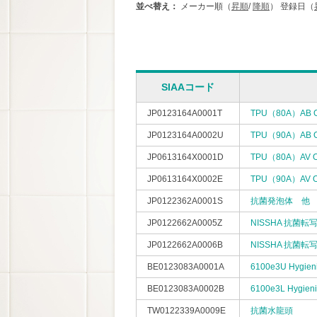
並べ替え：
メーカー順（
昇順
/
降順
）
登録日（
SIAAコード
JP0123164A0001T
TPU（80A）AB O
JP0123164A0002U
TPU（90A）AB O
JP0613164X0001D
TPU（80A）AV O
JP0613164X0002E
TPU（90A）AV O
JP0122362A0001S
抗菌発泡体 他
JP0122662A0005Z
NISSHA 抗菌転
JP0122662A0006B
NISSHA 抗菌転
BE0123083A0001A
6100e3U Hygieni
BE0123083A0002B
6100e3L Hygieni
TW0122339A0009E
抗菌水龍頭