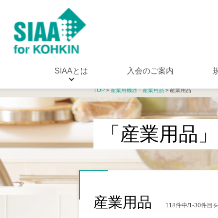
SIAAとは
入会のご案内
TOP
>
産業用機器・産業用品
> 産業用品
「産業用品」
産業用品
118件中/1-30件