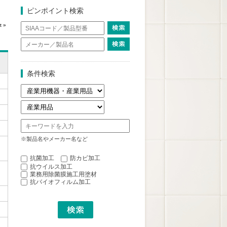
ピンポイント検索
t »
条件検索
※製品名やメーカー名など
抗菌加工
防カビ加工
抗ウイルス加工
業務用除菌膜施工用塗材
抗バイオフィルム加工