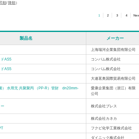
昇順
/
降順
）
1
2
3
4
Nex
製品名
メーカー
上海瑞河企業集団有限公司
ドAS5
コンバム株式会社
ドAS5
コンバム株式会社
大連茗奥国際貿易有限公司
） 水用无 共聚聚丙 （PP-R）管財 dn20mm-
愛康企業集団（浙江）有限
公司
ター
株式会社ブレス
株式会社カネカ
PT
フクビ化学工業株式会社
ダイニック株式会社