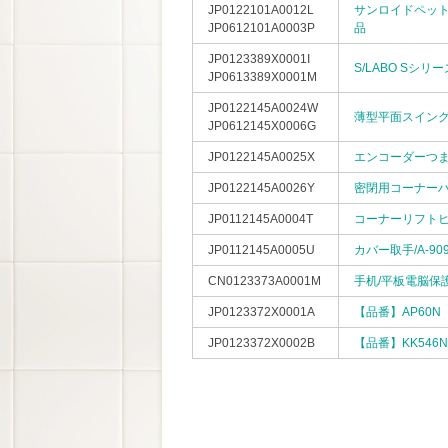
JP0122101A0012L
サンロイドペット
JP0612101A0003P
品
JP0123389X0001I
S/LABO Sシリー
JP0613389X0001M
JP0122145A0024W
薄型平面スイングハンド
JP0612145X0006G
JP0122145A0025X
エンコーダーつまみ/
JP0122145A0026Y
密閉用コーナーハンド
JP0112145A0004T
コーナーリフトヒン
JP0112145A0005U
カバー取手/A-90
CN0123373A0001M
手机/平板電脳保
JP0123372X0001A
【品番】AP60N
JP0123372X0002B
【品番】KK54