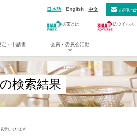
English
日本語
中文
お問い
抗菌とは
抗ウイルス
規定・申請書
会員・委員会活動
の検索結果
目を表示しています