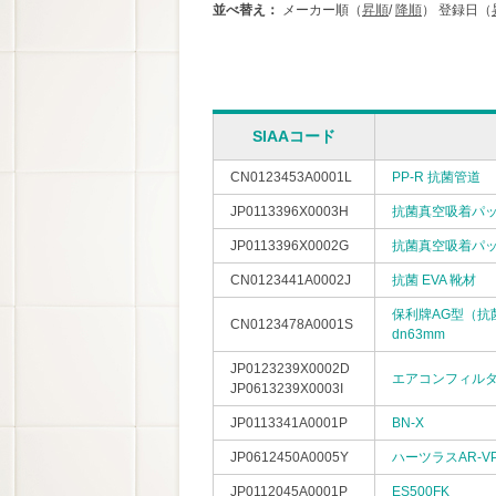
並べ替え：
メーカー順（
昇順
/
降順
）
登録日（
SIAAコード
CN0123453A0001L
PP-R 抗菌管道
JP0113396X0003H
抗菌真空吸着パッ
JP0113396X0002G
抗菌真空吸着パッ
CN0123441A0002J
抗菌 EVA 靴材
保利牌AG型（抗菌
CN0123478A0001S
dn63mm
JP0123239X0002D
エアコンフィル
JP0613239X0003I
JP0113341A0001P
BN-X
JP0612450A0005Y
ハーツラスAR-V
JP0112045A0001P
ES500FK