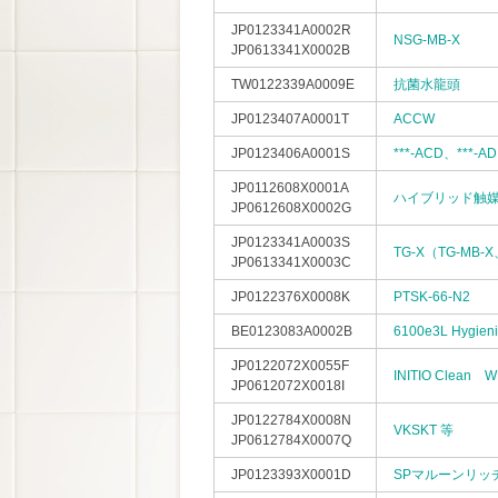
JP0123341A0002R
NSG-MB-X
JP0613341X0002B
TW0122339A0009E
抗菌水龍頭
JP0123407A0001T
ACCW
JP0123406A0001S
***-ACD、***-A
JP0112608X0001A
ハイブリッド触
JP0612608X0002G
JP0123341A0003S
TG-X（TG-MB-X
JP0613341X0003C
JP0122376X0008K
PTSK-66-N2
BE0123083A0002B
6100e3L Hygieni
JP0122072X0055F
INITIO Clean 
JP0612072X0018I
JP0122784X0008N
VKSKT 等
JP0612784X0007Q
JP0123393X0001D
SPマルーンリッ