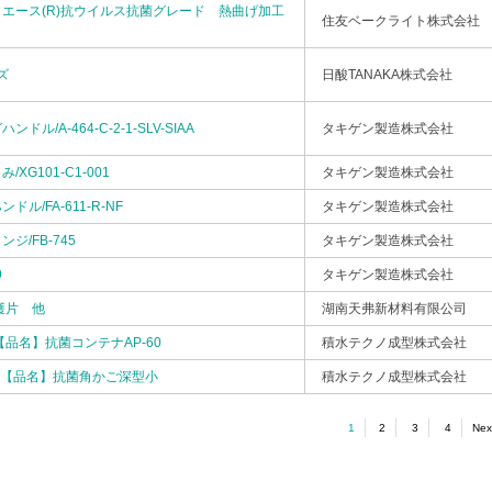
エース(R)抗ウイルス抗菌グレード 熱曲げ加工
住友ベークライト株式会社
ズ
日酸TANAKA株式会社
ル/A-464-C-2-1-SLV-SIAA
タキゲン製造株式会社
XG101-C1-001
タキゲン製造株式会社
ル/FA-611-R-NF
タキゲン製造株式会社
ジ/FB-745
タキゲン製造株式会社
9
タキゲン製造株式会社
護片 他
湖南天弗新材料有限公司
【品名】抗菌コンテナAP-60
積水テクノ成型株式会社
6N【品名】抗菌角かご深型小
積水テクノ成型株式会社
1
2
3
4
Nex