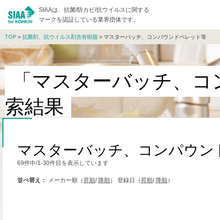
SIAAは、抗菌/防カビ/抗ウイルスに関する
マークを認証している業界団体です。
TOP
>
抗菌剤、抗ウイルス剤含有樹脂
> マスターバッチ、コンパウンドペレット等
「マスターバッチ、コ
索結果
マスターバッチ、コンパウン
69件中/1-30件目を表示しています
並べ替え：
メーカー順（
昇順
/
降順
）
登録日（
昇順
/
降順
）