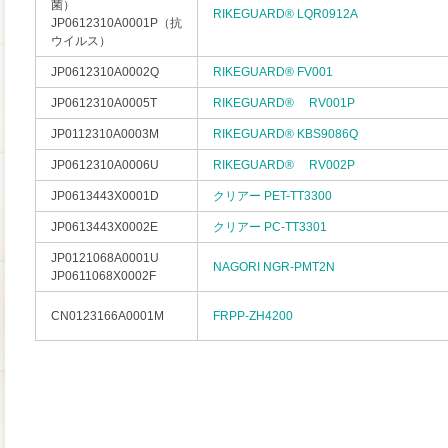
菌）
RIKEGUARD® LQR0912A
JP0612310A0001P（抗
ウイルス）
JP0612310A0002Q
RIKEGUARD® FV001
JP0612310A0005T
RIKEGUARD® RV001P
JP0112310A0003M
RIKEGUARD® KBS9086Q
JP0612310A0006U
RIKEGUARD® RV002P
JP0613443X0001D
クリアー PET-TT3300
JP0613443X0002E
クリアー PC-TT3301
JP0121068A0001U
NAGORI NGR-PMT2N
JP0611068X0002F
CN0123166A0001M
FRPP-ZH4200