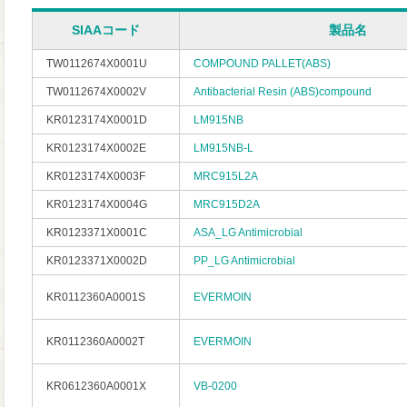
SIAAコード
製品名
TW0112674X0001U
COMPOUND PALLET(ABS)
TW0112674X0002V
Antibacterial Resin (ABS)compound
KR0123174X0001D
LM915NB
KR0123174X0002E
LM915NB-L
KR0123174X0003F
MRC915L2A
KR0123174X0004G
MRC915D2A
KR0123371X0001C
ASA_LG Antimicrobial
KR0123371X0002D
PP_LG Antimicrobial
KR0112360A0001S
EVERMOIN
KR0112360A0002T
EVERMOIN
KR0612360A0001X
VB-0200