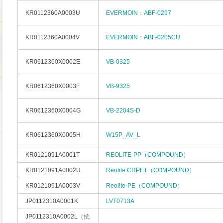
KR0112360A0003U
EVERMOIN：ABF-0297
KR0112360A0004V
EVERMOIN：ABF-0205CU
KR0612360X0002E
VB-0325
KR0612360X0003F
VB-9325
KR0612360X0004G
VB-2204S-D
KR0612360X0005H
W15P_AV_L
KR0121091A0001T
REOLITE-PP（COMPOUND）
KR0121091A0002U
Reolite CRPET（COMPOUND）
KR0121091A0003V
Reolite-PE（COMPOUND）
JP0112310A0001K
LVT0713A
JP0112310A0002L（抗