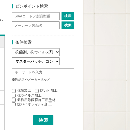
ピンポイント検索
t »
条件検索
※製品名やメーカー名など
抗菌加工
防カビ加工
抗ウイルス加工
業務用除菌膜施工用塗材
抗バイオフィルム加工