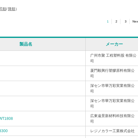
昇順
/
降順
）
1
2
3
Nex
製品名
メーカー
广州市聚 工程塑料股 有限公
司
厦門毅興行塑膠原料有限公
司
深セン市華万彩実業有限公
司
深セン市華万彩実業有限公
司
広東遠景新材料科技有限公
WT1808
司
3300
レジノカラー工業株式会社