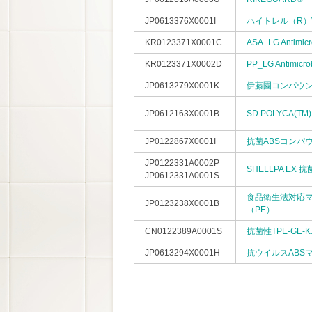
JP0613376X0001I
ハイトレル（R）V
KR0123371X0001C
ASA_LG Antimicr
KR0123371X0002D
PP_LG Antimicro
JP0613279X0001K
伊藤園コンパウン
JP0612163X0001B
SD POLYCA(TM) 
JP0122867X0001I
抗菌ABSコンパ
JP0122331A0002P
SHELLPA EX
JP0612331A0001S
食品衛生法対応
JP0123238X0001B
（PE）
CN0122389A0001S
抗菌性TPE-GE-KJ、
JP0613294X0001H
抗ウイルスABS