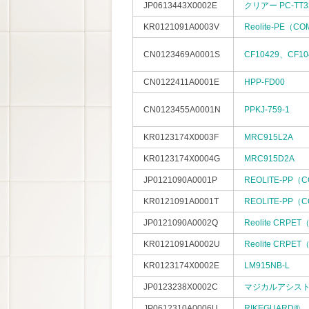
JP0613443X0002E
クリアー PC-TT3
KR0121091A0003V
Reolite-PE（C
CN0123469A0001S
CF10429、CF10
CN0122411A0001E
HPP-FD00
CN0123455A0001N
PPKJ-759-1
KR0123174X0003F
MRC915L2A
KR0123174X0004G
MRC915D2A
JP0121090A0001P
REOLITE-PP（
KR0121091A0001T
REOLITE-PP（
JP0121090A0002Q
Reolite CRPE
KR0121091A0002U
Reolite CRPE
KR0123174X0002E
LM915NB-L
JP0123238X0002C
マジカルアシスト
JP0612310A0006U
RIKEGUARD® 