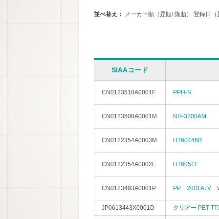
並べ替え：
メーカー順（
昇順
/
降順
）
登録日（
SIAAコード
CN0123510A0001F
PPH-N
CN0123508A0001M
NH-3200AM
CN0122354A0003M
HT60446B
CN0122354A0002L
HT60511
CN0123493A0001P
PP 2001ALV 
JP0613443X0001D
クリアー PET-TT