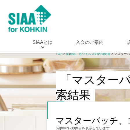
SIAAとは
入会のご案内
TOP
>
抗菌剤、抗ウイルス剤含有樹脂
> マスター
「マスター
索結果
マスターバッチ、
69件中/1-30件目を表示しています