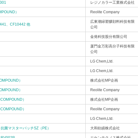
301
レジノカラー工業株式会社
OMPOUND）
Reolite Company
広東潮緑塑膠顔料科技有限
441、CF10442 他
公司
金発科技股分有限公司
厦門金万彩高分子科技有限
公司
LG Chem,Ltd.
LG Chem,Ltd.
COMPOUND）
株式会社MP企画
COMPOUND）
Reolite Company
T（COMPOUND）
株式会社MP企画
T（COMPOUND）
Reolite Company
LG Chem,Ltd.
抗菌マスターバッチSZ（PE）
大和紡績株式会社
RV002P
リケンテクノス株式会社