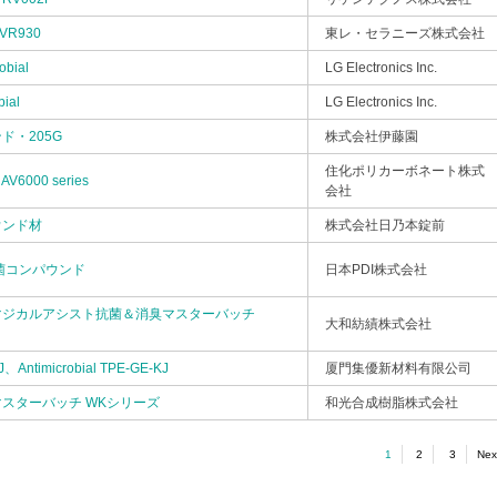
R930
東レ・セラニーズ株式会社
obial
LG Electronics Inc.
bial
LG Electronics Inc.
ド・205G
株式会社伊藤園
住化ポリカーボネート株式
AV6000 series
会社
ウンド材
株式会社日乃本錠前
 抗菌コンパウンド
日本PDI株式会社
マジカルアシスト抗菌＆消臭マスターバッチ
大和紡績株式会社
Antimicrobial TPE-GE-KJ
厦門集優新材料有限公司
マスターバッチ WKシリーズ
和光合成樹脂株式会社
1
2
3
Nex