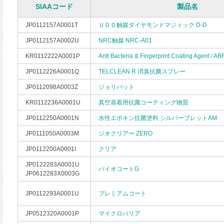
SIAAコード
製品名
JP0112157A0001T
ＵＤＤ触媒ダイヤモンドマジィック D-D
JP0112157A0002U
NRC触媒 NRC-A01
KR0112222A0001P
Anti Bacteria & Fingerprint Coating Agent / AB
JP0112226A0001Q
TELCLEAN R 消臭抗菌スプレー
JP0112098A0003Z
ジョリパット
KR0112236A0001U
真空蒸着用抗菌コーティング物質
JP0112250A0001N
水性エポキシ抗菌塗料 シルバーブレットAM
JP0111050A0003M
ジオクリアー ZERO
JP0112200A0001I
クリア
JP0122283A0001U
バイオコートG
JP0612283X0003G
JP0112293A0001U
プレミアムコート
JP0512320A0001P
マイクロバリア