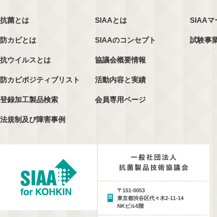
抗菌とは
SIAAとは
SIAA
防カビとは
SIAAのコンセプト
試験事
抗ウイルスとは
協議会概要情報
防カビポジティブリスト
活動内容と実績
登録加工製品検索
会員専用ページ
法規制及び障害事例
〒151-0053
東京都渋谷区代々木2-11-14
NKビル5階