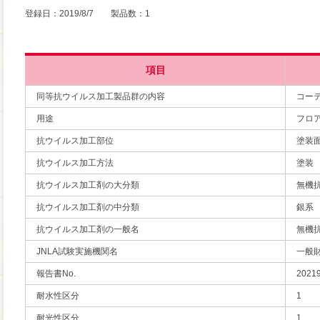
登録日：2019/8/7 製品数：1
項目
同等抗ウイルス加工製品群の内容
コー
用途
フロ
抗ウイルス加工部位
塗装
抗ウイルス加工方法
塗装
抗ウイルス加工剤の大分類
無機
抗ウイルス加工剤の中分類
銀系
抗ウイルス加工剤の一般名
無機
JNLA試験実施機関名
一般
報告書No.
2021
耐水性区分
1
耐光性区分
1