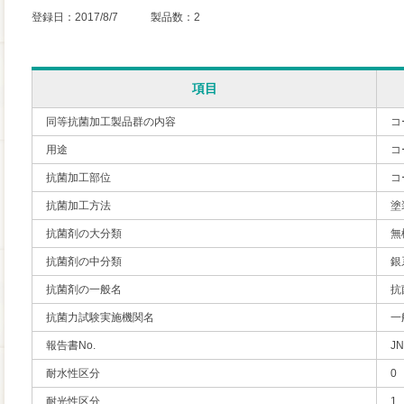
登録日：2017/8/7 製品数：2
項目
同等抗菌加工製品群の内容
コ
用途
コ
抗菌加工部位
コ
抗菌加工方法
塗
抗菌剤の大分類
無
抗菌剤の中分類
銀
抗菌剤の一般名
抗
抗菌力試験実施機関名
一
報告書No.
JN
耐水性区分
0
耐光性区分
1