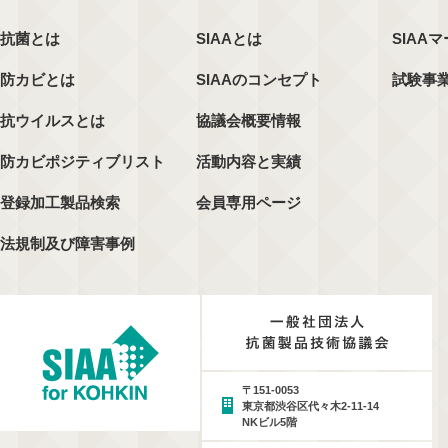
抗菌とは
SIAAとは
SIAA
防カビとは
SIAAのコンセプト
試験事
抗ウイルスとは
協議会概要情報
防カビポジティブリスト
活動内容と実績
登録加工製品検索
会員専用ページ
法規制及び障害事例
〒151-0053
東京都渋谷区代々木2-11-14
NKビル5階