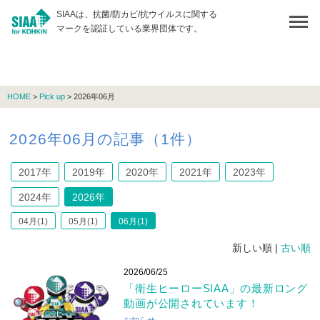
SIAAは、抗菌/防カビ/抗ウイルスに関する
マークを認証している業界団体です。
HOME
>
Pick up
> 2026年06月
2026年06月の記事（1件）
2017年
2019年
2020年
2021年
2023年
2024年
2026年
04月(1)
05月(1)
06月(1)
新しい順 |
古い順
2026/06/25
「衛生ヒーローSIAA」の最新ロング
動画が公開されています！