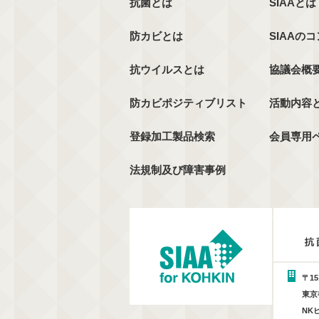
抗菌とは
SIAAとは
防カビとは
SIAAの
抗ウイルスとは
協議会概
防カビポジティブリスト
活動内容
登録加工製品検索
会員専用
法規制及び障害事例
〒15
東京
NK