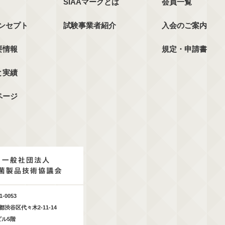
SIAAマークとは
会員一覧
コンセプト
試験事業者紹介
入会のご案内
要情報
規定・申請書
と実績
ページ
1-0053
都渋谷区代々木2-11-14
ビル5階