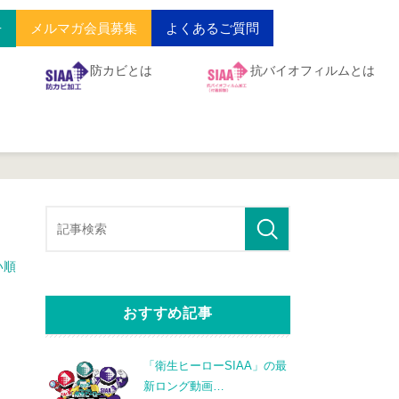
メルマガ会員募集
よくあるご質問
せ
防カビとは
抗バイオフィルムとは
い順
おすすめ記事
「衛生ヒーローSIAA」の最
新ロング動画
…