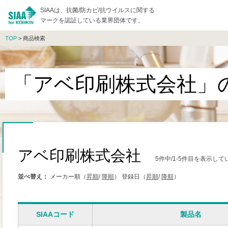
SIAAは、抗菌/防カビ/抗ウイルスに関する
マークを認証している業界団体です。
TOP
> 商品検索
「アベ印刷株式会社」
アベ印刷株式会社
5件中/1-5件目を表示して
並べ替え：
メーカー順（
昇順
/
降順
）
登録日（
昇順
/
降順
）
SIAAコード
製品名