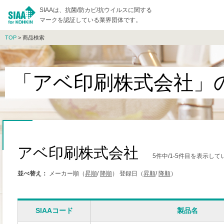
SIAAは、抗菌/防カビ/抗ウイルスに関する
マークを認証している業界団体です。
TOP
> 商品検索
「アベ印刷株式会社」
アベ印刷株式会社
5件中/1-5件目を表示して
並べ替え：
メーカー順（
昇順
/
降順
）
登録日（
昇順
/
降順
）
SIAAコード
製品名