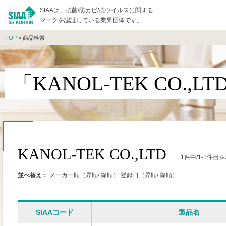
SIAAは、抗菌/防カビ/抗ウイルスに関する
マークを認証している業界団体です。
TOP
> 商品検索
「KANOL-TEK CO.,
KANOL-TEK CO.,LTD
1件中/1-1件
並べ替え：
メーカー順（
昇順
/
降順
）
登録日（
昇順
/
降順
）
SIAAコード
製品名