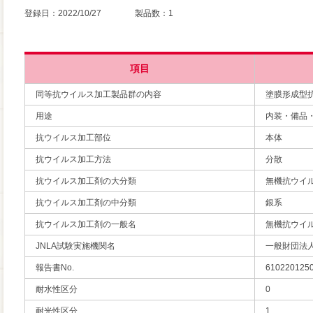
登録日：2022/10/27 製品数：1
項目
同等抗ウイルス加工製品群の内容
塗膜形成型
用途
内装・備品
抗ウイルス加工部位
本体
抗ウイルス加工方法
分散
抗ウイルス加工剤の大分類
無機抗ウイ
抗ウイルス加工剤の中分類
銀系
抗ウイルス加工剤の一般名
無機抗ウイ
JNLA試験実施機関名
一般財団法
報告書No.
610220125
耐水性区分
0
耐光性区分
1