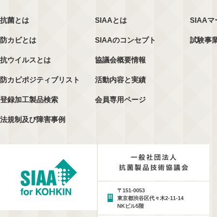
抗菌とは
SIAAとは
SIAA
防カビとは
SIAAのコンセプト
試験事
抗ウイルスとは
協議会概要情報
防カビポジティブリスト
活動内容と実績
登録加工製品検索
会員専用ページ
法規制及び障害事例
〒151-0053
東京都渋谷区代々木2-11-14
NKビル5階