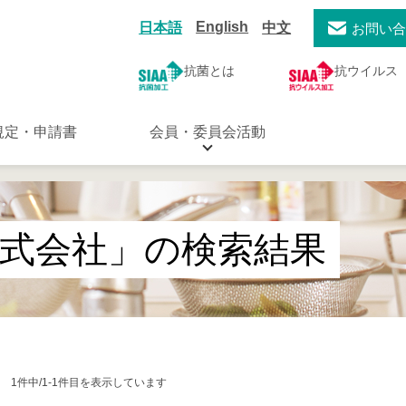
English
日本語
中文
お問い
抗菌とは
抗ウイルス
規定・申請書
会員・委員会活動
式会社」の検索結果
1件中/1-1件目を表示しています