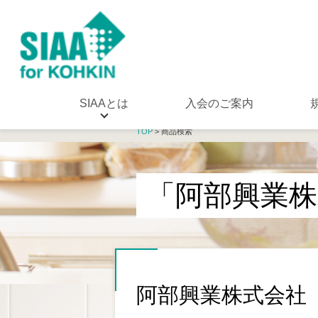
SIAAとは
入会のご案内
TOP
> 商品検索
「阿部興業株
阿部興業株式会社