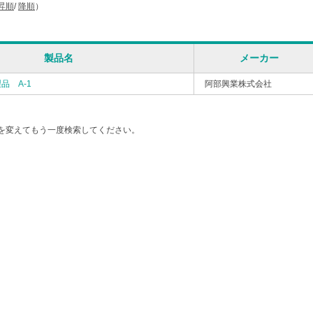
昇順
/
降順
）
製品名
メーカー
品 A-1
阿部興業株式会社
を変えてもう一度検索してください。