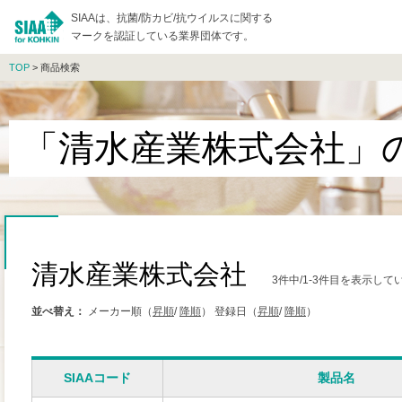
SIAAは、抗菌/防カビ/抗ウイルスに関する
マークを認証している業界団体です。
TOP
> 商品検索
「清水産業株式会社」
清水産業株式会社
3件中/1-3件目を表示して
並べ替え：
メーカー順（
昇順
/
降順
）
登録日（
昇順
/
降順
）
SIAAコード
製品名