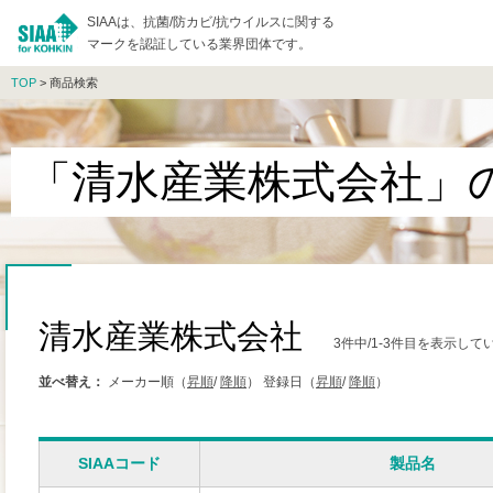
SIAAは、抗菌/防カビ/抗ウイルスに関する
マークを認証している業界団体です。
TOP
> 商品検索
「清水産業株式会社」
清水産業株式会社
3件中/1-3件目を表示して
並べ替え：
メーカー順（
昇順
/
降順
）
登録日（
昇順
/
降順
）
SIAAコード
製品名