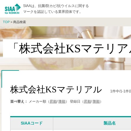
SIAAは、抗菌/防カビ/抗ウイルスに関する
マークを認証している業界団体です。
TOP
> 商品検索
「株式会社KSマテリ
株式会社KSマテリアル
1件中/1-1
並べ替え：
メーカー順（
昇順
/
降順
）
登録日（
昇順
/
降順
）
SIAAコード
製品名