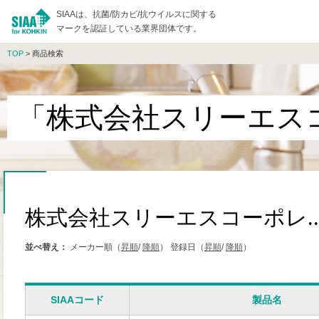
SIAAは、抗菌/防カビ/抗ウイルスに関する
マークを認証している業界団体です。
TOP
> 商品検索
「株式会社スリーエスコ
株式会社スリーエスコーポレ..
並べ替え：
メーカー順（
昇順
/
降順
）
登録日（
昇順
/
降順
）
SIAAコード
製品名