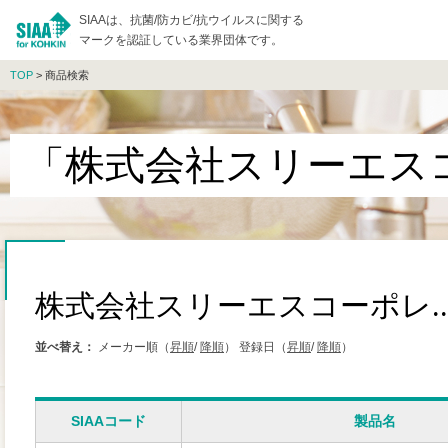
SIAAは、抗菌/防カビ/抗ウイルスに関する
マークを認証している業界団体です。
TOP
> 商品検索
「株式会社スリーエスコ
株式会社スリーエスコーポレ..
並べ替え：
メーカー順（
昇順
/
降順
）
登録日（
昇順
/
降順
）
SIAAコード
製品名