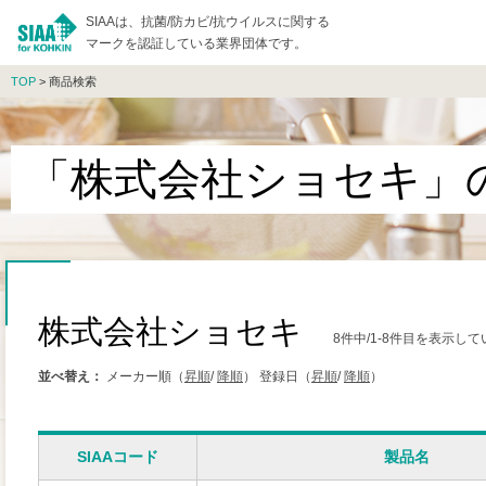
SIAAは、抗菌/防カビ/抗ウイルスに関する
マークを認証している業界団体です。
TOP
> 商品検索
「株式会社ショセキ」
株式会社ショセキ
8件中/1-8件目を表示し
並べ替え：
メーカー順（
昇順
/
降順
）
登録日（
昇順
/
降順
）
SIAAコード
製品名